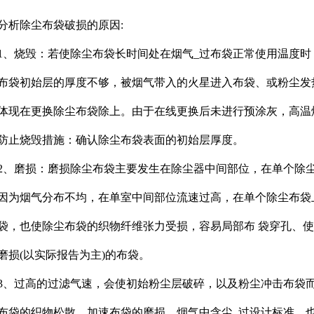
分析除尘布袋破损的原因:
1、烧毁：若使除尘布袋长时间处在烟气_过布袋正常使用温度
布袋初始层的厚度不够，被烟气带入的火星进入布袋、或粉尘发
体现在更换除尘布袋除上。由于在线更换后未进行预涂灰，高温
防止烧毁措施：确认除尘布袋表面的初始层厚度。
2、磨损：磨损除尘布袋主要发生在除尘器中间部位，在单个除
因为烟气分布不均，在单室中间部位流速过高，在单个除尘布袋
袋，也使除尘布袋的织物纤维张力受损，容易局部布 袋穿孔、
磨损(以实际报告为主)的布袋。
3、过高的过滤气速，会使初始粉尘层破碎，以及粉尘冲击布袋
布袋的织物松散，加速布袋的磨损。烟气中含尘_过设计标准，