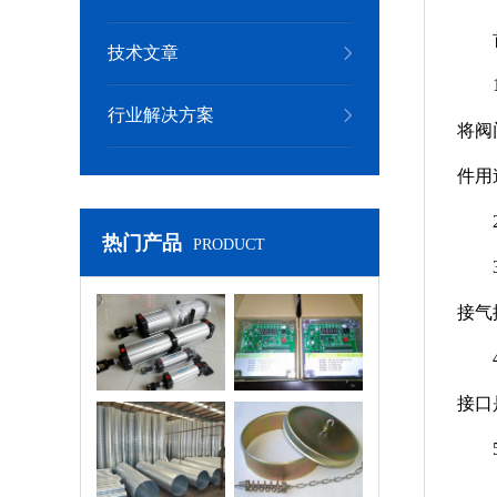
技术文章
行业解决方案
将阀
件用
热门产品
PRODUCT
接气
除尘气缸
脉冲控制仪
接口
螺旋通风管道
吊帽