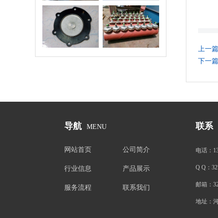
磁脉冲阀膜片
除尘器气包
上一
下一
导航
联系
MENU
网站首页
公司简介
电话：
1
Q Q：
32
行业信息
产品展示
邮箱：
3
服务流程
联系我们
地址：