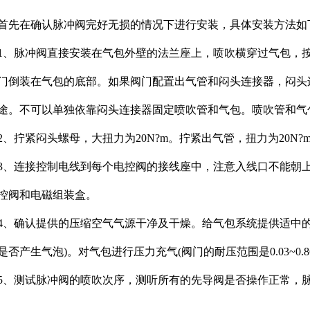
首先在确认脉冲阀完好无损的情况下进行安装，具体安装方法如
1、脉冲阀直接安装在气包外壁的法兰座上，喷吹横穿过气包，
门倒装在气包的底部。如果阀门配置出气管和闷头连接器，闷头
途。不可以单独依靠闷头连接器固定喷吹管和气包。喷吹管和气
2、拧紧闷头螺母，大扭力为20N?m。拧紧出气管，扭力为20N?
3、连接控制电线到每个电控阀的接线座中，注意入线口不能朝
控阀和电磁组装盒。
4、确认提供的压缩空气气源干净及干燥。给气包系统提供适中
是否产生气泡)。对气包进行压力充气(阀门的耐压范围是0.03~0.86
5、测试脉冲阀的喷吹次序，测听所有的先导阀是否操作正常，