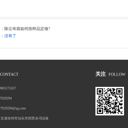
篇：
除尘布袋如何按样品定做?
篇：没有了
关注
CONTACT
FOLLOW
3903172457
7029294
27029294@qq.com
河北省沧州市泊头市四营乡冯泊洛