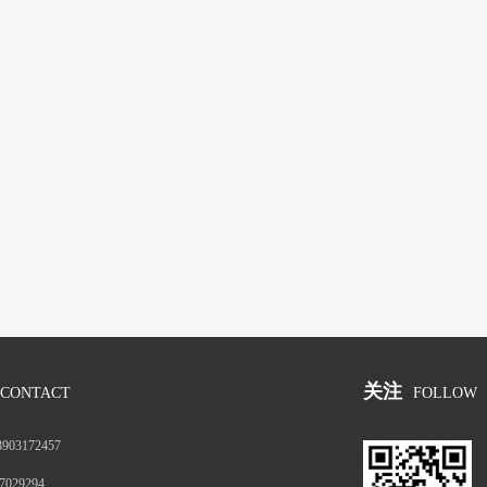
关注
CONTACT
FOLLOW
3903172457
7029294