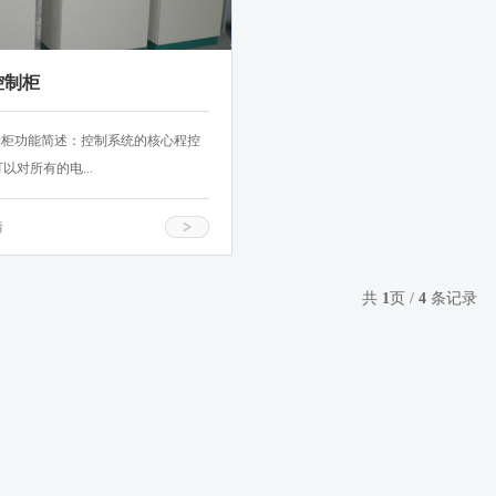
控制柜
控制柜功能简述：控制系统的核心程控
以对所有的电...
情
共
1
页 /
4
条记录