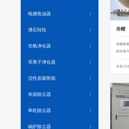
电捕焦油器
吊帽
沸石转轮
吊帽俗
光氧净化器
的吊装与
等离子净化器
查看详
活性炭吸附箱
布袋除尘器
单机除尘器
锅炉除尘器